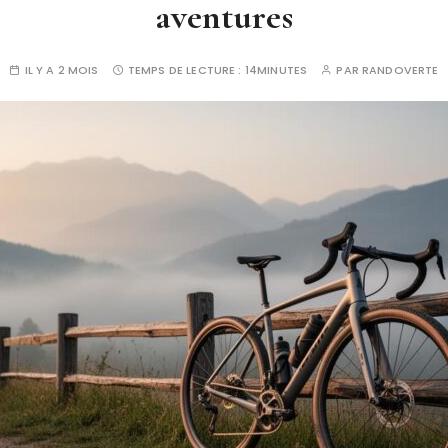
aventures
IL Y A 2 MOIS
TEMPS DE LECTURE :
14MINUTES
PAR
RANDOVERTE