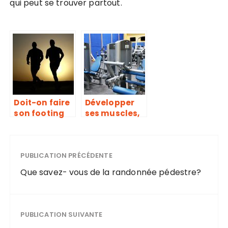
qui peut se trouver partout.
Doit-on faire
Développer
son footing
ses muscles,
au cardio ou
la nouvelle
aux
mode
sensations?
PUBLICATION PRÉCÉDENTE
Que savez- vous de la randonnée pédestre?
PUBLICATION SUIVANTE