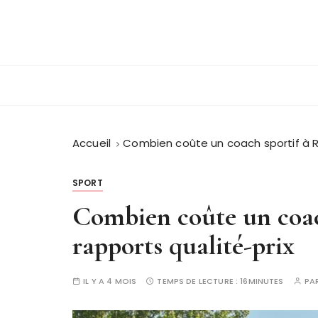
Blog randonnée en plein air
Rando Verte
Accueil
Combien coûte un coach sportif à R
SPORT
Combien coûte un coac
rapports qualité-prix
IL Y A 4 MOIS
TEMPS DE LECTURE :
16MINUTES
PA