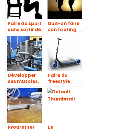
Faire du sport
Doit-on faire
sans sortir de
son footing
chez soi
au cardio ou
aux
sensations?
Développer
Faire du
ses muscles,
freestyle
la nouvelle
avec des
mode
trottinettes
Progresser
Le