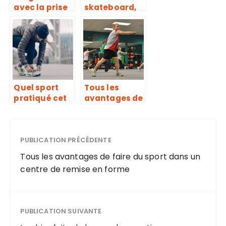
avec la prise
skateboard,
de stéroïdes ?
un sport
complet pour
votre enfant
Quel sport
Tous les
pratiqué cet
avantages de
hiver ?
faire du sport
dans un
centre de
PUBLICATION PRÉCÉDENTE
remise en
forme
Tous les avantages de faire du sport dans un
centre de remise en forme
PUBLICATION SUIVANTE