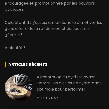
encouragée et promotionnée par les pouvoirs
publiques.
Cela étant dit, j’essaie à mon échelle à motiver les
gens à faire de la randonnée et du sport en
général !
À bientôt !
ARTICLES RÉCENTS
Alimentation du cycliste avant
l’effort : les clés d’une hydratation
optimale pour performer
IL Y A 2 MOIS